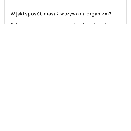
W jaki sposób masaż wpływa na organizm?
Od czasu do czasu warto zafundować sobie
przerywnik od codziennego kieratu i skorzystać
z usług masażysty. Specjalista ten sprawi, że […]
Ostatnie wpisy
Na czym polegają skoki tandemowe?
Dietetyk – nieodzowna pomoc w walce z
nadwagą