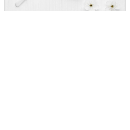
10 czerwca 2022
Naturalne kosmetyki do twarzy – dlaczego
warto je stosować?
Naturalne kosmetyki do twarzy to unikalna
mieszanka organicznych substancji
botanicznych, witamin i minerałów, które
nawilżają i odżywiają Twoją skórę. Naturalne […]
Ostatnie wpisy