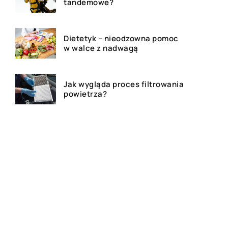
tandemowe?
Dietetyk – nieodzowna pomoc
w walce z nadwagą
Jak wygląda proces filtrowania
powietrza?
Jakie są formy reklamy w
dzisiejszych czasach?
Kim jest adwokat i czym się
zajmuję?
Jakie są najlepsze miejsca na
polowanie w Polsce i jakie