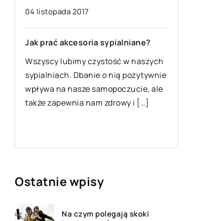
04 listopada 2017
20 paźdz
Jak prać akcesoria sypialniane?
Z jakic
są uchw
Wszyscy lubimy czystość w naszych
.
sypialniach. Dbanie o nią pozytywnie
Szafy, k
wpływa na nasze samopoczucie, ale
łączy je
także zapewnia nam zdrowy i […]
uchwyty.
czy drzw
niewygo
Ostatnie wpisy
Na czym polegają skoki