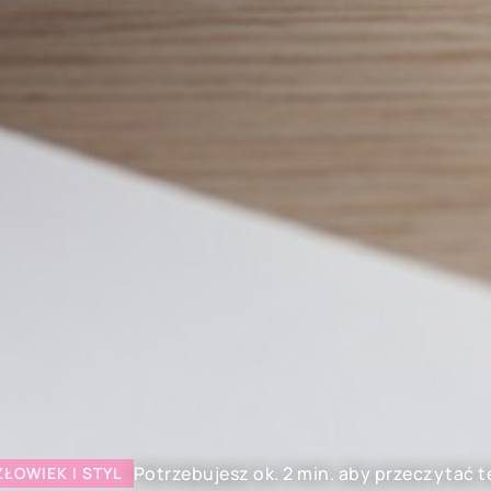
Potrzebujesz ok. 2 min. aby przeczytać t
ŁOWIEK I STYL