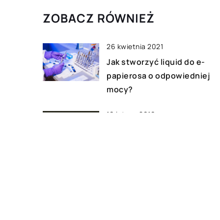
ZOBACZ RÓWNIEŻ
26 kwietnia 2021
Jak stworzyć liquid do e-
papierosa o odpowiedniej
mocy?
19 lutego 2019
Nowoczesne zegarki dla
mężczyzn
30 maja 2021
Domowa maszyna do szycia 
jak wybrać idealny sprzęt dl
początkujących?