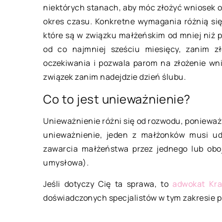
niektórych stanach, aby móc złożyć wniosek 
20 października 2021
okres czasu. Konkretne wymagania różnią się
które są w związku małżeńskim od mniej niż 
Z jakich materiał
od co najmniej sześciu miesięcy, zanim z
są uchwyty meblo
oczekiwania i pozwala parom na złożenie wni
Szafy, komody, półki
związek zanim nadejdzie dzień ślubu.
łączy jeden wspólny 
Co to jest unieważnienie?
uchwyty. Bez nich o
czy drzwiczek byłob
Unieważnienie różni się od rozwodu, ponieważ
niewygodne […]
unieważnienie, jeden z małżonków musi ud
zawarcia małżeństwa przez jednego lub obo
umysłowa).
Jeśli dotyczy Cię ta sprawa, to
adwokat Kr
doświadczonych specjalistów w tym zakresie 