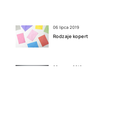
06 lipca 2019
Rodzaje kopert
08 marca 2019
Skuteczne sposoby na
wzmocnienie zdrowia
18 stycznia 2020
–
Zaproszenia na własny ślub –
a
jak zrobić je wyjątkowo i w
dodatku zaoszczędzić