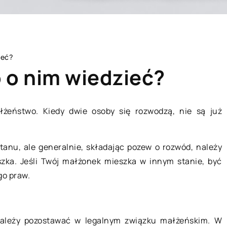
ieć?
 o nim wiedzieć?
żeństwo. Kiedy dwie osoby się rozwodzą, nie są już
DOMU
NIERUCHOMOŚCI
tanu, ale generalnie, składając pozew o rozwód, należy
szka. Jeśli Twój małżonek mieszka w innym stanie, być
go praw.
należy pozostawać w legalnym związku małżeńskim. W
02 października 2022