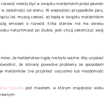
o rozwód, należy być w związku małżeńskim przez pewien
 w zależności od stanu. W większości przypadków pary,
Jak i po co suszy się budynki?
pięciu lat, muszą czekać, aż będą w związku małżeńskim
ów wykonywane
Osuszanie budynków jest ważnym
łożą wniosek o rozwód. Kilka stanów nie ma okresu
we?
zadaniem w celu zapewnienia
osku natychmiast po ślubie, jeśli chcą zakończyć swój
bezpieczeństwa i trwałości budynku
 – wszystkie
Proces ten polega na usunięciu
element, czyli
wilgoci z budynku […]
twieranie szuflad
y okropnie
 mówi, że małżeństwo nigdy nie było ważne. Aby uzyskać
owodnić, że istniały poważne problemy ze sposobem
je małżonków (na przykład: oszustwo lub niezdolność
aków rozwód
, jest miastem, w którym znajdziesz wielu
prawnym.