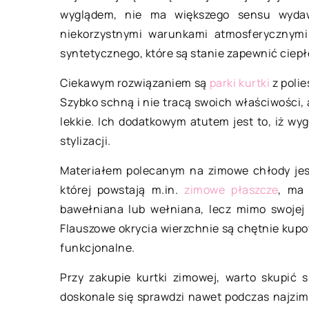
wyglądem, nie ma większego sensu wydaw
niekorzystnymi warunkami atmosferycznym
23 lutego 2021
syntetycznego, które są stanie zapewnić ciepło
Ciekawym rozwiązaniem są
parki kurtki
z polie
Jakie wyposażenie
Szybko schną i nie tracą swoich właściwości, a
uprawianiu sportó
lekkie. Ich dodatkowym atutem jest to, iż wy
Aura panująca za ok
stylizacji.
aktualnie uprawiani
wodnych, jednak mi
Materiałem polecanym na zimowe chłody jest 
uciążliwych obostrz
której powstają m.in.
zimowe płaszcze
, ma 
kierują nasze myśli 
bawełniana lub wełniana, lecz mimo swojej 
Flauszowe okrycia wierzchnie są chętnie kupow
funkcjonalne.
Przy zakupie kurtki zimowej, warto skupić s
doskonale się sprawdzi nawet podczas najzimn