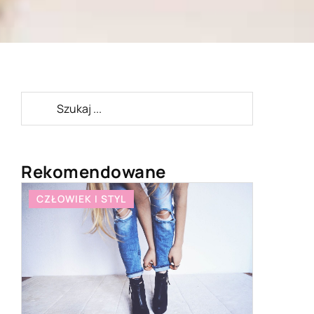
Rekomendowane
CZŁOWIEK I STYL
HOBBY I