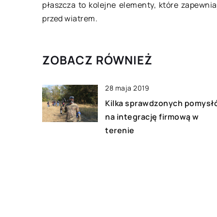
płaszcza to kolejne elementy, które zapewni
przed wiatrem.
ZOBACZ RÓWNIEŻ
28 maja 2019
Kilka sprawdzonych pomysł
na integrację firmową w
terenie
19 lipca 2019
Markowe dodatki – czy wart
nie inwestować?
27 stycznia 2021