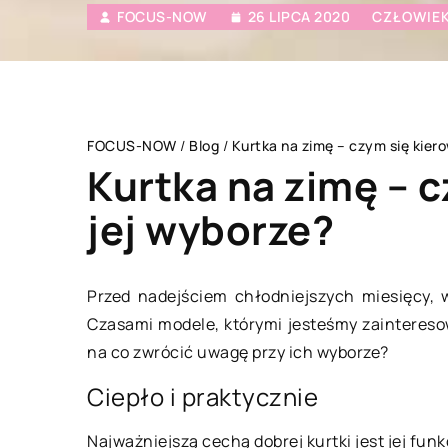
FOCUS-NOW
26 LIPCA 2020
CZŁOWIEK
FOCUS-NOW
/
Blog
/
Kurtka na zimę – czym się kier
Kurtka na zimę – 
jej wyborze?
HOBBY I SPORT
Przed nadejściem chłodniejszych miesięcy, 
Czasami modele, którymi jesteśmy zainteresowa
na co zwrócić uwagę przy ich wyborze?
Ciepło i praktycznie
Najważniejszą cechą dobrej kurtki jest jej fun