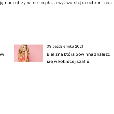
ają nam utrzymanie ciepła, a wyższa stójka ochroni nas
09 października 2021
ów
Bielizna która powinna znaleźć
się w kobiecej szafie
05 stycznia 2022
o w
Idealna kurtka dla ciężarnej –
czym się charakteryzuje?
28 lutego 2020