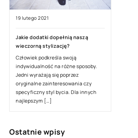
23 luteg
19 lutego 2021
Jakie w
Jakie dodatki dopełnią naszą
uprawia
wieczorną stylizację?
u
Aura pan
Człowiek podkreśla swoją
aktualni
indywidualność na różne sposoby.
wodnych,
Jedni wyrażają się poprzez
uciążliw
oryginalne zainteresowania czy
kierują 
specyficzny styl bycia. Dla innych
najlepszym […]
Ostatnie wpisy