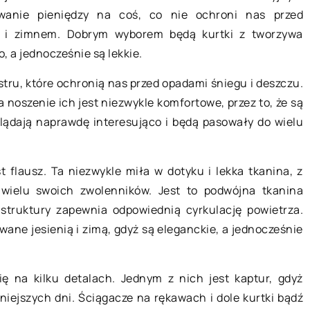
05 listopada 2021
anie pieniędzy na coś, co nie ochroni nas przed
i i zimnem. Dobrym wyborem będą kurtki z tworzywa
, a jednocześnie są lekkie.
Dystrybutor wody – jaki wybrać?
Woda jest substancją niezbędną do
stru, które ochronią nas przed opadami śniegu i deszczu.
 pomoże w
prawidłowego funkcjonowania
 noszenie ich jest niezwykle komfortowe, przez to, że są
w wodnych?
organizmu człowieka. Z tego powod
glądają naprawdę interesująco i będą pasowały do wielu
nem nie sprzyja
coraz więcej placówek oświaty
u sportów
decyduje się na zakup […]
esiące
flausz. Ta niezwykle miła w dotyku i lekka tkanina, z
eń coraz częściej
wielu swoich zwolenników. Jest to podwójna tkanina
na […]
struktury zapewnia odpowiednią cyrkulację powietrza.
ane jesienią i zimą, gdyż są eleganckie, a jednocześnie
ię na kilku detalach. Jednym z nich jest kaptur, gdyż
iejszych dni. Ściągacze na rękawach i dole kurtki bądź