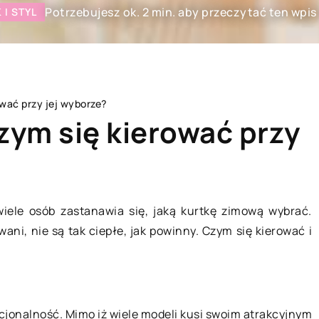
Potrzebujesz ok. 2 min. aby przeczytać ten wpis
 I STYL
ować przy jej wyborze?
czym się kierować przy
CZŁOWIEK I STYL
wiele osób zastanawia się, jaką kurtkę zimową wybrać.
ni, nie są tak ciepłe, jak powinny. Czym się kierować i
kcjonalność. Mimo iż wiele modeli kusi swoim atrakcyjnym