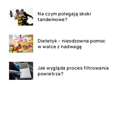
Na czym polegają skoki
tandemowe?
Dietetyk – nieodzowna pomoc
w walce z nadwagą
Jak wygląda proces filtrowania
powietrza?
Jakie są formy reklamy w
dzisiejszych czasach?
Kim jest adwokat i czym się
zajmuję?