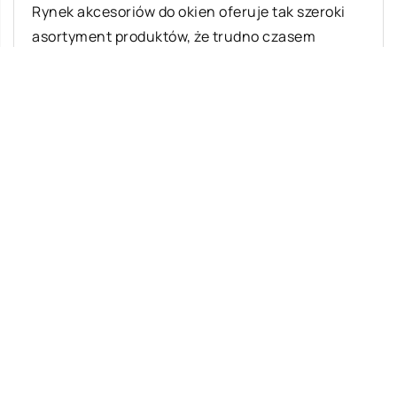
Rynek akcesoriów do okien oferuje tak szeroki
asortyment produktów, że trudno czasem
zdecydować się na konkretny model rolet.
Decyzja często […]
Ostatnie wpisy
Na czym polegają skoki tandemowe?
Dietetyk – nieodzowna pomoc w walce z
nadwagą