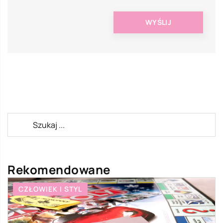
Rekomendowane
 STYL
WSZYSTKO WO