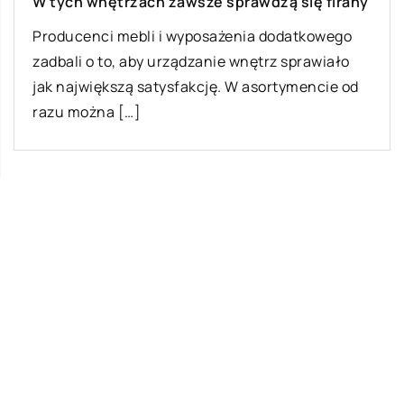
W tych wnętrzach zawsze sprawdzą się firany
Producenci mebli i wyposażenia dodatkowego
zadbali o to, aby urządzanie wnętrz sprawiało
jak największą satysfakcję. W asortymencie od
razu można […]
Ostatnie wpisy
Na czym polegają skoki tandemowe?
Dietetyk – nieodzowna pomoc w walce z
nadwagą