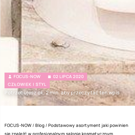
FOCUS-NOW
02 LIPCA 2020
CZŁOWIEK I STYL
Potrzebujesz ok. 2 min. aby przeczytać ten wpis
FOCUS-NOW
/
Blog
/
Podstawowy asortyment jaki powinien
się znaleźć w profesjonalnym salonie kosmetycznym