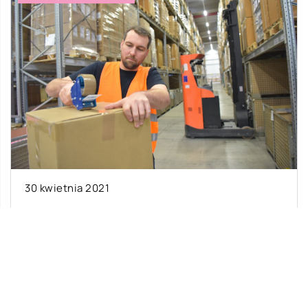
19 października 2019
Jak za niewielkie pieniądze odnowić
wysyłane do
Prawdopodobnie każdy z nas ma choć 
część garderoby, która już dużo przeszł
az szybciej
wciąż jest jedną z ulubionych. […]
roduktów, które