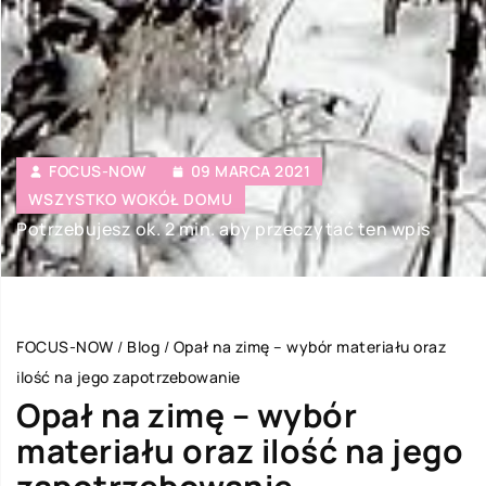
FOCUS-NOW
09 MARCA 2021
WSZYSTKO WOKÓŁ DOMU
Potrzebujesz ok. 2 min. aby przeczytać ten wpis
FOCUS-NOW
/
Blog
/
Opał na zimę – wybór materiału oraz
ilość na jego zapotrzebowanie
Opał na zimę – wybór
materiału oraz ilość na jego