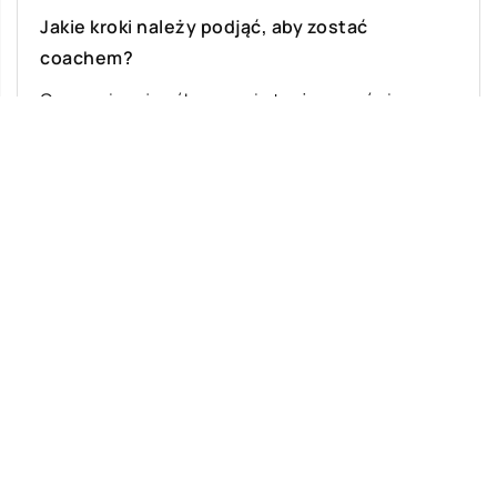
Jakie kroki należy podjąć, aby zostać
coachem?
Coraz więcej osób rozumie to, że uczyć się
trzeba przez całe życie. Jednak w pewnym
okresie zaczyna brakować sił i […]
Ostatnie wpisy
Na czym polegają skoki tandemowe?
Dietetyk – nieodzowna pomoc w walce z