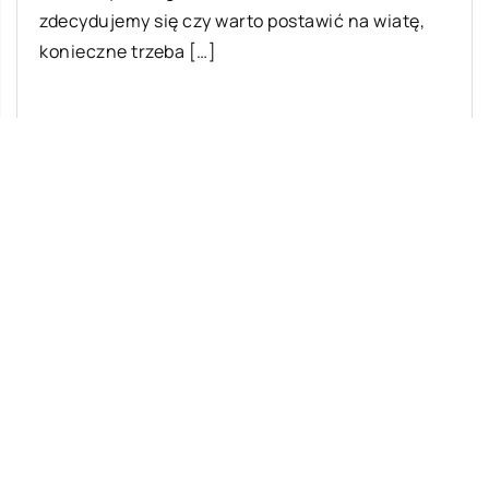
zdecydujemy się czy warto postawić na wiatę,
konieczne trzeba […]
Ostatnie wpisy
Na czym polegają skoki tandemowe?