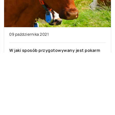
09 października 2021
W jaki sposób przygotowywany jest pokarm
przeznaczony dla bydła?
Mało kto zastanawia się nad tym, w jaki sposób
karmione są zwierzęta hodowlane takie jak
krowy. Tymczasem proces produkcji
przeznaczonej […]
Ostatnie wpisy