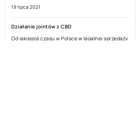
19 lipca 2021
Działanie jointów z CBD
Od jakiegoś czasu w Polsce w legalnej sprzedaży
dostępne są jointy z CBD, w których zawartość
THC nie może przekraczać […]
Ostatnie wpisy
Na czym polegają skoki tandemowe?