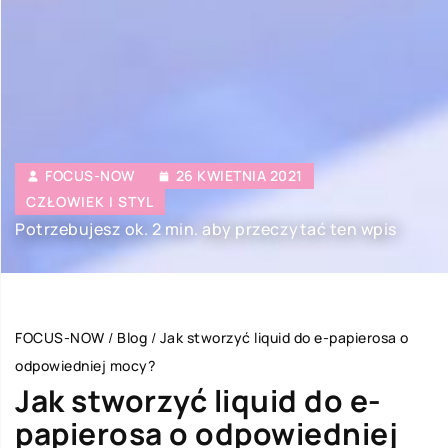
FOCUS-NOW
26 KWIETNIA 2021
CZŁOWIEK I STYL
Potrzebujesz ok. 2 min. aby przeczytać ten wpis
FOCUS-NOW
/
Blog
/
Jak stworzyć liquid do e-papierosa o
odpowiedniej mocy?
Jak stworzyć liquid do e-
papierosa o odpowiedniej