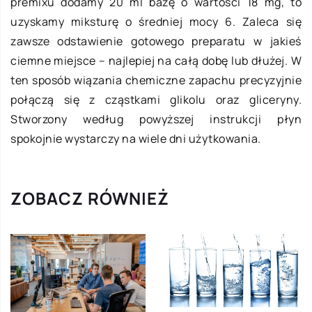
premixu dodamy 20 ml bazę o wartości 18 mg, to
uzyskamy miksturę o średniej mocy 6. Zaleca się
zawsze odstawienie gotowego preparatu w jakieś
ciemne miejsce – najlepiej na całą dobę lub dłużej. W
ten sposób wiązania chemiczne zapachu precyzyjnie
połączą się z cząstkami glikolu oraz gliceryny.
Stworzony według powyższej instrukcji płyn
spokojnie wystarczy na wiele dni użytkowania.
ZOBACZ RÓWNIEŻ