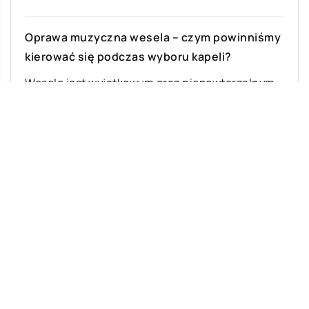
Oprawa muzyczna wesela – czym powinniśmy
kierować się podczas wyboru kapeli?
Wesele jest wyjątkowym oraz niepowtarzalnym
wydarzeniem w życiu każdego człowieka,
dlatego tak ważne jest, aby zadbać o jego
unikatowy klimat. […]
Ostatnie wpisy
Na czym polegają skoki tandemowe?