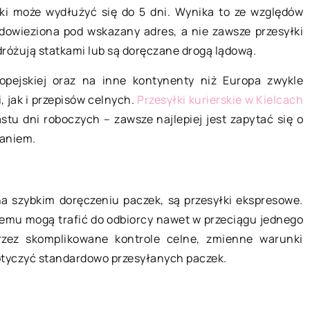
ki może wydłużyć się do 5 dni. Wynika to ze względów
04 listopada 2018
dowieziona pod wskazany adres, a nie zawsze przesyłki
 2020
dróżują statkami lub są doręczane drogą lądową.
Niedrogie wyposażenie, któr
opejskiej oraz na inne kontynenty niż Europa zwykle
ie, która przejawia
styl Twojej łazience
, jak i przepisów celnych.
Przesyłki kurierskie w Kielcach
i depresji?
Naszej łazience możemy nadać
astu dni roboczych – zawsze najlepiej jest zapytać się o
spółczesnych ludzi
na wiele różnych sposobów. J
daniem.
rudna i wyczerpująca
z najprostszych i najtańszych 
est depresja. Sięga
zmiana stałej dekoracji wnętrz
soby samotne, które
[…]
na szybkim doręczeniu paczek, są przesyłki ekspresowe.
czemu mogą trafić do odbiorcy nawet w przeciągu jednego
rzez skomplikowane kontrole celne, zmienne warunki
otyczyć standardowo przesyłanych paczek.