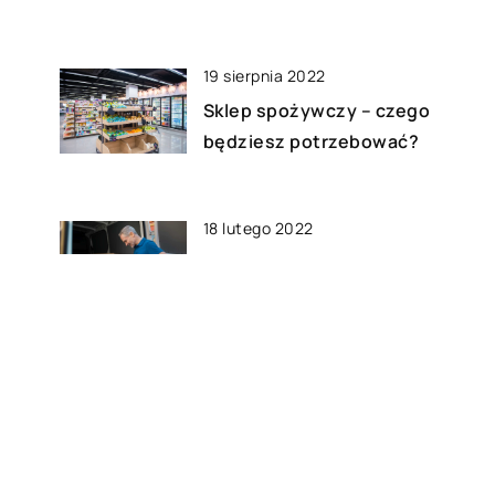
19 sierpnia 2022
Sklep spożywczy – czego
będziesz potrzebować?
18 lutego 2022
a
Jakie materiały foliowe
wykorzystywane są do
transportu paczek kurierskich?
01 stycznia 2022
ać
Oprogramowanie magazynowe
– co do niego należy?