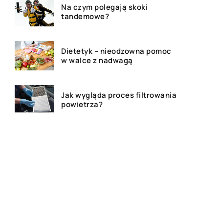
Na czym polegają skoki
tandemowe?
Dietetyk – nieodzowna pomoc
w walce z nadwagą
Jak wygląda proces filtrowania
powietrza?
Jakie są formy reklamy w
dzisiejszych czasach?
Kim jest adwokat i czym się
zajmuję?