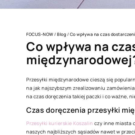
FOCUS-NOW
/
Blog
/
Co wpływa na czas dostarczen
Co wpływa na czas
międzynarodowej
CZŁOWIEK I STYL
MEDYCYNA
Przesyłki międzynarodowe cieszą się popularno
na jak najszybszym zrealizowaniu zamówienia
na czas doręczenia takiej paczki i co ważne, ni
Czas doręczenia przesyłki m
Przesyłki kurierskie Koszalin
czy inne miasta o
naszych najbliższych sąsiadów nawet w przeci