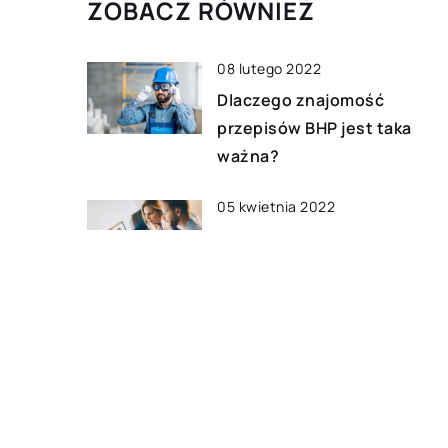
ZOBACZ RÓWNIEŻ
08 lutego 2022
Dlaczego znajomość
przepisów BHP jest taka
ważna?
05 kwietnia 2022
Jak badać grupę docelową z
pomocą UX?
18 lutego 2021
W jaki sposób zaprezentow
sprzedawane produkty na
salonie sprzedaży?