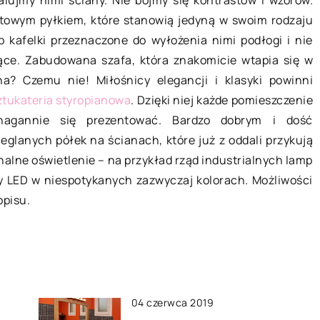
alujmy nimi ściany. Nie bójmy się kontrastów i wzorów.
atowym pyłkiem, które stanowią jedyną w swoim rodzaju
Jak wybrać właściwe okulary?
b kafelki przeznaczone do wyłożenia nimi podłogi i nie
Prawidłowe widzenie Najważniejszą
 zdrowie?
jące. Zabudowana szafa, która znakomicie wtapia się w
kwestią, na jaką należy zwrócić
 dbaniu o swoje
na? Czemu nie! Miłośnicy elegancji i klasyki powinni
uwagę podczas wyboru okularów,
mość swojego
ztukateria styropianowa
. Dzięki niej każde pomieszczenie
jest jakość widzenia. Okulistyka to
 funkcjonuje.
enagannie się prezentować. Bardzo dobrym i dość
dziedzina medycyny, która […]
iało […]
lanych półek na ścianach, które już z oddali przykują
alne oświetlenie – na przykład rząd industrialnych lamp
y LED w niespotykanych zazwyczaj kolorach. Możliwości
popisu.
04 czerwca 2019