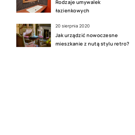
Rodzaje umywalek
łazienkowych
20 sierpnia 2020
Jak urządzić nowoczesne
mieszkanie z nutą stylu retro?
21 kwietnia 2022
Rodzaje materiałów
opałowych, które warto
stosować w ramach
ogrzewania domu