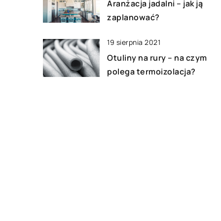
Aranżacja jadalni – jak ją
zaplanować?
19 sierpnia 2021
Otuliny na rury – na czym
polega termoizolacja?
11 czerwca 2019
Wybieramy firany na okno
tarasowe
DODAJ KOMENTARZ