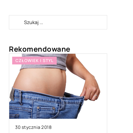
Rekomendowane
CZŁOWIEK I STYL
CZŁOWIE
30 stycznia 2018