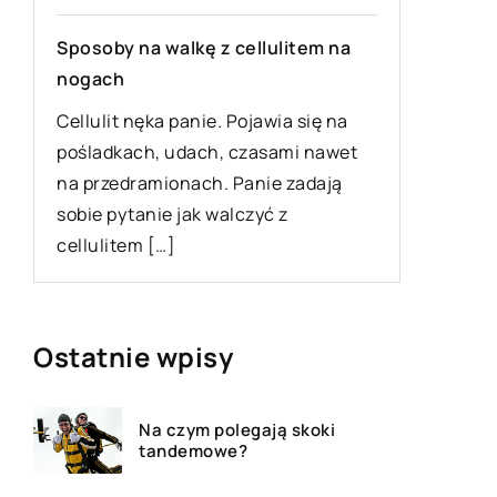
18 grudn
Sposoby na walkę z cellulitem na
nogach
Jak zad
Cellulit nęka panie. Pojawia się na
Pierwszy
pośladkach, udach, czasami nawet
zdrowie 
na przedramionach. Panie zadają
ciała i t
sobie pytanie jak walczyć z
Musisz z
cellulitem […]
Ostatnie wpisy
Na czym polegają skoki
tandemowe?