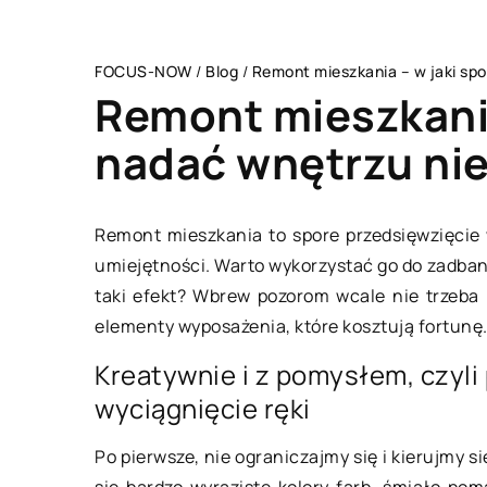
FOCUS-NOW
/
Blog
/
Remont mieszkania – w jaki sp
Remont mieszkania
nadać wnętrzu nie
CZŁOWIEK I STYL
Remont mieszkania to spore przedsięwzięcie 
umiejętności. Warto wykorzystać go do zadbani
taki efekt? Wbrew pozorom wcale nie trzeba
elementy wyposażenia, które kosztują fortunę
Kreatywnie i z pomysłem, czyli
wyciągnięcie ręki
Po pierwsze, nie ograniczajmy się i kierujmy 