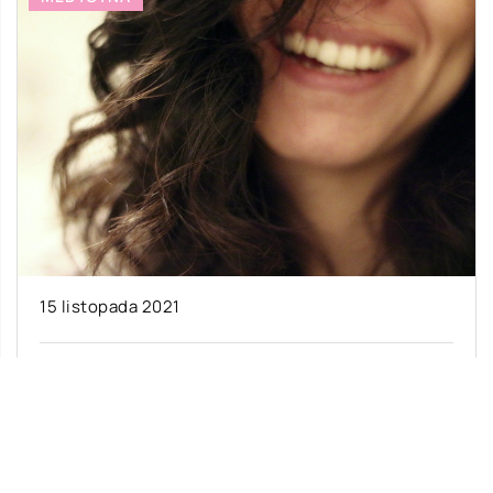
15 listopada 2021
Za pomocą jakich rozwiązań można utrzymać
zdrowe i piękne zęby?
Według ankiet niemal 80% jest
niezadowolonych ze stanu swoich zębów.