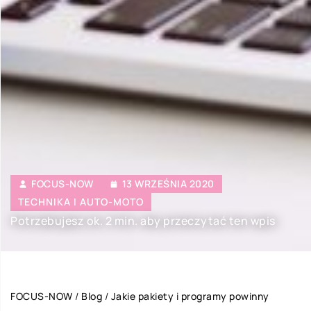
FOCUS-NOW
13 WRZEŚNIA 2020
TECHNIKA I AUTO-MOTO
Potrzebujesz ok. 2 min. aby przeczytać ten wpis
FOCUS-NOW
/
Blog
/
Jakie pakiety i programy powinny