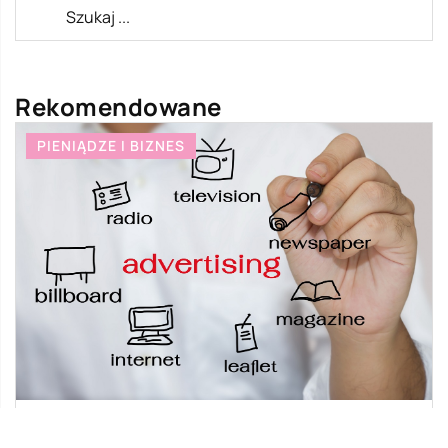
Rekomendowane
PIENIĄDZE I BIZNES
HOB
19 lutego 2023