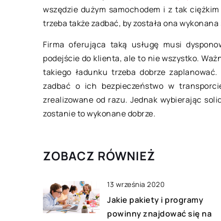
edukacyjne?
wszędzie dużym samochodem i z tak ciężkim
Rozwój dziecka rozp
trzeba także zadbać, by została ona wykonana 
praktycznie z chwilą
Firma oferująca taką usługę musi dyspono
świat. Jest to działa
podejście do klienta, ale to nie wszystko. Waż
wieloetapowe, wyma
takiego ładunku trzeba dobrze zaplanować. 
zastosowania różne
zadbać o ich bezpieczeństwo w transporcie
rozwiązań edukacyjn
zrealizowane od razu. Jednak wybierając sol
zostanie to wykonane dobrze.
ZOBACZ RÓWNIEŻ
13 września 2020
Jakie pakiety i programy
powinny znajdować się na