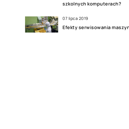
szkolnych komputerach?
07 lipca 2019
Efekty serwisowania maszy
przemysłowych
18 września 2019
Częste awarie urządzeń App
DODAJ KOMENTARZ