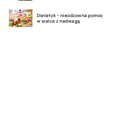
Dietetyk – nieodzowna pomoc
w walce z nadwagą
Jak wygląda proces filtrowania
powietrza?
Jakie są formy reklamy w
dzisiejszych czasach?
Kim jest adwokat i czym się
zajmuję?
Jakie są najlepsze miejsca na
polowanie w Polsce i jakie
zwierzęta możemy tam