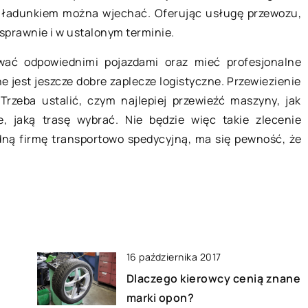
 ładunkiem można wjechać. Oferując usługę przewozu,
Jakie udogodnienia są montowan
oczyna się
sprawnie i w ustalonym terminie.
w naczepach?
 przyjścia na
wać odpowiednimi pojazdami oraz mieć profesjonalne
nie
Samochody ciężarowe stwarzają
ne jest jeszcze dobre zaplecze logistyczne. Przewiezienie
gające
możliwość sprawnego poruszania s
Trzeba ustalić, czym najlepiej przewieźć maszyny, jak
go rodzaju
po drogach, nawet pomimo ich
, jaką trasę wybrać. Nie będzie więc takie zlecenie
ych. […]
dużych gabarytów. Obecnie
idną firmę transportowo spedycyjną, ma się pewność, że
stosowane są nowoczesnego
systemy i […]
16 października 2017
Dlaczego kierowcy cenią znane
marki opon?