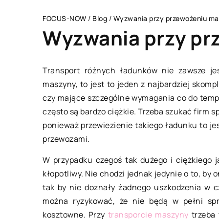
FOCUS-NOW
/
Blog
/
Wyzwania przy przewożeniu m
Wyzwania przy pr
Transport różnych ładunków nie zawsze je
maszyny, to jest to jeden z najbardziej skom
CZŁOWIEK I STYL
czy mające szczególne wymagania co do tempe
często są bardzo ciężkie. Trzeba szukać firm s
ponieważ przewiezienie takiego ładunku to jes
przewozami.
W przypadku czegoś tak dużego i ciężkiego 
kłopotliwy. Nie chodzi jednak jedynie o to, by
28 stycznia 2021
tak by nie doznały żadnego uszkodzenia w cz
można ryzykować, że nie będą w pełni spr
Czego nauczą dzie
kosztowne. Przy
transporcie maszyny
trzeba 