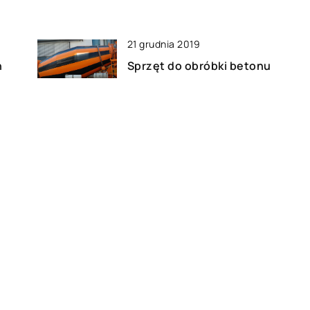
21 grudnia 2019
n
Sprzęt do obróbki betonu
10 lipca 2020
le
Jak zadbać o odpowiednie
oświetlenie w biurze?