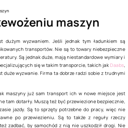
aszyn
zewożeniu maszyn
st dużym wyzwaniem. Jeśli jednak tym ładunkiem są
plikowanych transportów. Nie są to towary niebezpieczne
TECHNIKA I AUTO-MOTO
ratury. Są jednak duże, mają niestandardowe wymiary i
pecjalizujących się w takim transporcie, takich jak
Daabs
,
t duże wyzwanie. Firma ta dobrze radzi sobie z trudnymi
jak maszyny już sam transport ich w nowe miejsce jest
 one tam dotarły. Muszą też być przewiezione bezpiecznie,
asie jazdy. Są to sprzęty potrzebne do pracy, więc nie
awne po przewiezieniu. Są to także z reguły rzeczy
14 września 2021
cko zabawki
też zadbać, by samochód z nią nie uszkodził drogi. Nie