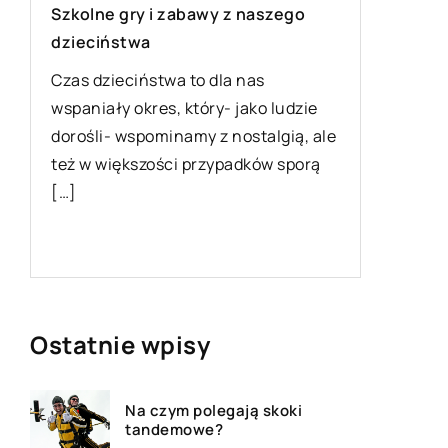
edukacy
Szkolne gry i zabawy z naszego
e
dzieciństwa
Rozwój d
praktycz
Czas dzieciństwa to dla nas
świat. Je
wspaniały okres, który- jako ludzie
wieloet
ię
dorośli- wspominamy z nostalgią, ale
zastosow
też w większości przypadków sporą
rozwiąza
[…]
Ostatnie wpisy
Na czym polegają skoki
tandemowe?