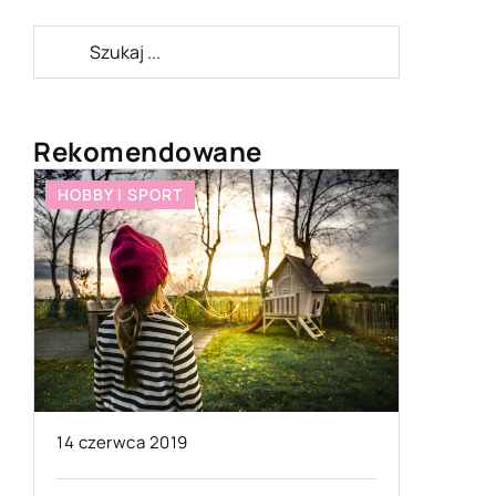
Rekomendowane
HOBBY I SPORT
CZŁOWIE
28 stycz
14 czerwca 2019
Czego n