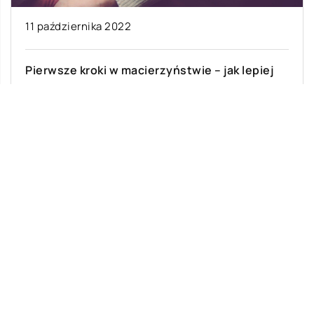
11 października 2022
Pierwsze kroki w macierzyństwie – jak lepiej
zorganizować opiekę nad dzieckiem?
Narodziny dziecka to jedno z najbardziej
ekscytujących wydarzeń w życiu. Jest to jednak
również czas, w którym wielu rodziców staje […]
Ostatnie wpisy
Na czym polegają skoki tandemowe?