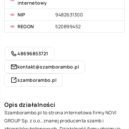
internetowy
NIP
9482631300
REGON
520899452
48696853721
kontakt@szamborambo.pl
szamborambo.pl
Opis działalności
Szamborambo.pl to strona internetowa firmy NOVI
GROUP Sp. z o.o., znanej producenta szamb i
zbiorników betonowych. Działalność firmy obejmuje