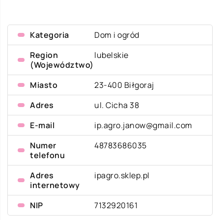
Kategoria
Dom i ogród
Region
lubelskie
(Województwo)
Miasto
23-400 Biłgoraj
Adres
ul. Cicha 38
E-mail
ip.agro.janow@gmail.com
Numer
48783686035
telefonu
Adres
ipagro.sklep.pl
internetowy
NIP
7132920161