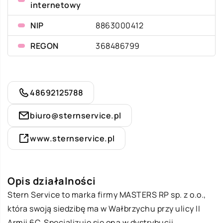
internetowy
NIP
8863000412
REGON
368486799
48692125788
biuro@sternservice.pl
www.sternservice.pl
Opis działalności
Stern Service
to marka firmy MASTERS RP sp. z o.o.,
która swoją siedzibę ma w Wałbrzychu przy ulicy II
Armii 6C. Specjalizuje się ona w dystrybucji