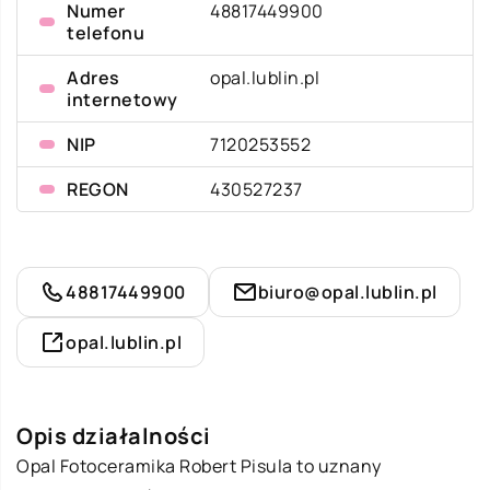
Numer
48817449900
telefonu
Adres
opal.lublin.pl
internetowy
NIP
7120253552
REGON
430527237
48817449900
biuro@opal.lublin.pl
opal.lublin.pl
Opis działalności
Opal Fotoceramika Robert Pisula to uznany