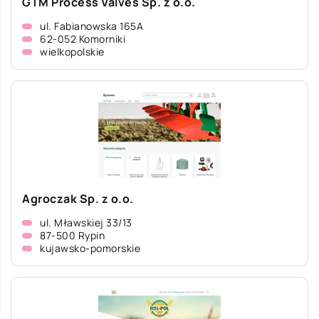
GTM Process Valves Sp. z o.o.
ul. Fabianowska 165A
62-052 Komorniki
wielkopolskie
Agroczak Sp. z o.o.
ul. Mławskiej 33/13
87-500 Rypin
kujawsko-pomorskie