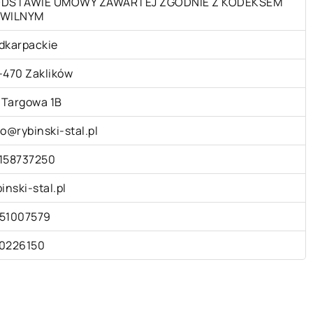
DSTAWIE UMOWY ZAWARTEJ ZGODNIE Z KODEKSEM
WILNYM
dkarpackie
-470 Zaklików
. Targowa 1B
fo@rybinski-stal.pl
158737250
binski-stal.pl
51007579
0226150