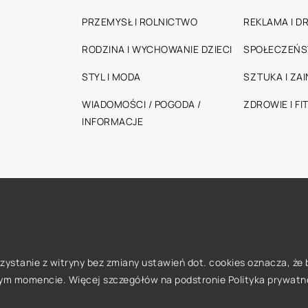
PRZEMYSŁ I ROLNICTWO
REKLAMA I D
RODZINA I WYCHOWANIE DZIECI
SPOŁECZEŃ
STYL I MODA
SZTUKA I ZA
WIADOMOŚCI / POGODA /
ZDROWIE I FI
INFORMACJE
orzystanie z witryny bez zmiany ustawień dot. cookies oznacza, 
ym momencie. Więcej szczegółów na podstronie
Polityka prywatn