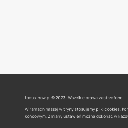
focus-now.pl © 2023. Wszelkie prawa zastrzeżone.
W ramach naszej witryny stosujemy pliki cookies. K
końcowym. Zmiany ustawień można dokonać w każd