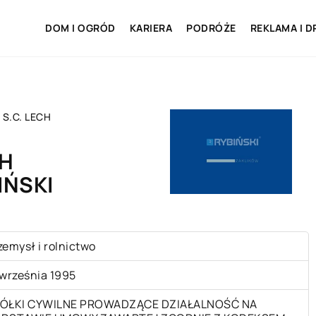
DOM I OGRÓD
KARIERA
PODRÓŻE
REKLAMA I D
 S.C. LECH
CH
IŃSKI
zemysł i rolnictwo
 września 1995
ÓŁKI CYWILNE PROWADZĄCE DZIAŁALNOŚĆ NA