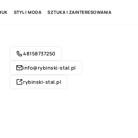
RUK
STYL I MODA
SZTUKA I ZAINTERESOWANIA
48158737250
info@rybinski-stal.pl
rybinski-stal.pl