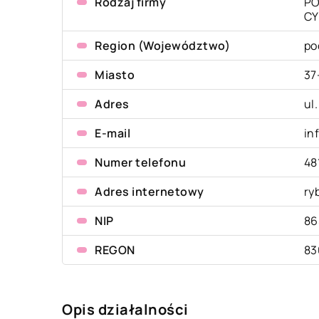
Rodzaj firmy
PO
CY
Region (Województwo)
po
Miasto
37
Adres
ul
E-mail
in
Numer telefonu
48
Adres internetowy
ry
NIP
86
REGON
83
Opis działalności