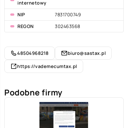
internetowy
NIP
7831700749
REGON
302463568
48504968218
biuro@sastax.pl
https://vademecumtax.pl
Podobne firmy