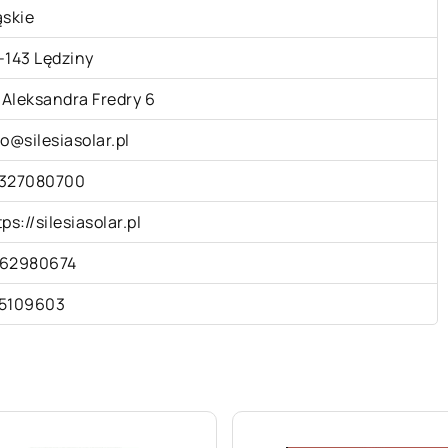
ąskie
-143 Lędziny
. Aleksandra Fredry 6
fo@silesiasolar.pl
327080700
ps://silesiasolar.pl
62980674
5109603