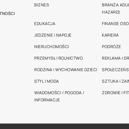
BIZNES
BRANŻA ADUL
HAZARD)
TNOŚCI
EDUKACJA
FINANSE OSO
JEDZENIE I NAPOJE
KARIERA
NIERUCHOMOŚCI
PODRÓŻE
PRZEMYSŁ I ROLNICTWO
REKLAMA I D
RODZINA I WYCHOWANIE DZIECI
SPOŁECZEŃ
STYL I MODA
SZTUKA I ZA
WIADOMOŚCI / POGODA /
ZDROWIE I FI
INFORMACJE