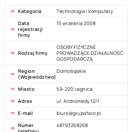
Kategoria
Technologia i komputery
Data
15 września 2008
rejestracji
firmy
OSOBY FIZYCZNE
Rodzaj firmy
PROWADZĄCE DZIAŁALNOŚĆ
GOSPODARCZĄ
Region
Dolnośląskie
(Województwo)
Miasto
59-220 Legnica
Adres
ul. Andromedy 12/1
E-mail
biuro@grupafaro.pl
Numer
48793268268
telefonu