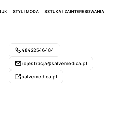
RUK
STYL I MODA
SZTUKA I ZAINTERESOWANIA
48422546484
rejestracja@salvemedica.pl
salvemedica.pl