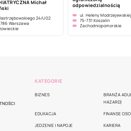
HIATRYCZNA Michał
odpowiedzialnością
ński
ul. Heleny Modrzejewskiej
 Jastrzębowskiego 24/U02
75-731 Koszalin
-786 Warszawa
Zachodniopomorskie
zowieckie
KATEGORIE
BIZNES
BRANŻA ADUL
HAZARD)
TNOŚCI
EDUKACJA
FINANSE OSO
JEDZENIE I NAPOJE
KARIERA