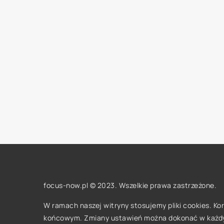
focus-now.pl © 2023. Wszelkie prawa zastrzeżone.
W ramach naszej witryny stosujemy pliki cookies. K
końcowym. Zmiany ustawień można dokonać w każd