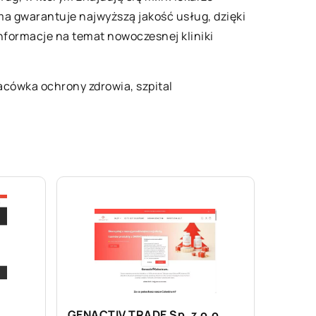
ma gwarantuje najwyższą jakość usług, dzięki
nformacje na temat nowoczesnej kliniki
placówka ochrony zdrowia, szpital
GENACTIV TRADE Sp. z o.o.