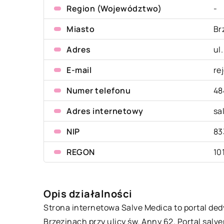
Region (Województwo)
-
Miasto
Br
Adres
ul
E-mail
re
Numer telefonu
48
Adres internetowy
sa
NIP
83
REGON
10
Opis działalności
Strona internetowa Salve Medica to portal de
Brzezinach przy ulicy św. Anny 62. Portal salv