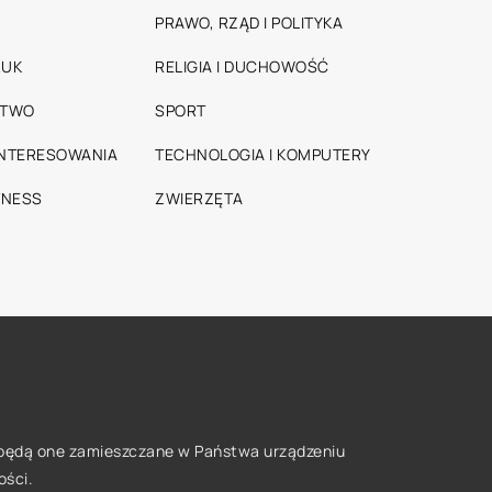
PRAWO, RZĄD I POLITYKA
RUK
RELIGIA I DUCHOWOŚĆ
STWO
SPORT
INTERESOWANIA
TECHNOLOGIA I KOMPUTERY
TNESS
ZWIERZĘTA
że będą one zamieszczane w Państwa urządzeniu
ości
.