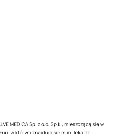
E MEDICA Sp. z o.o. Sp.k., mieszczącą się w
ug, w którym znajdują się m.in. lekarze