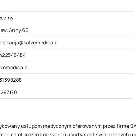
zeziny
. św. Anny 62
jestracja@salvemedica.pl
422546484
lvemedica.pl
31398288
1297170
dykowany usługom medycznym oferowanym przez firmę SALV
emedica.pl prezentuje szeroki asortyment świadczonych usł