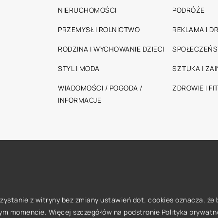
NIERUCHOMOŚCI
PODRÓŻE
PRZEMYSŁ I ROLNICTWO
REKLAMA I D
RODZINA I WYCHOWANIE DZIECI
SPOŁECZEŃ
STYL I MODA
SZTUKA I ZA
WIADOMOŚCI / POGODA /
ZDROWIE I FI
INFORMACJE
orzystanie z witryny bez zmiany ustawień dot. cookies oznacza, 
ym momencie. Więcej szczegółów na podstronie
Polityka prywatn