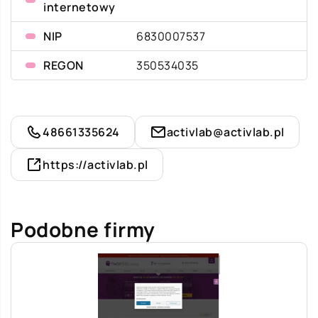
internetowy
NIP
6830007537
REGON
350534035
48661335624
activlab@activlab.pl
https://activlab.pl
Podobne firmy