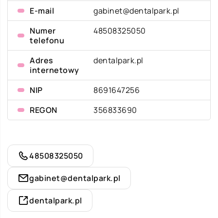
E-mail
gabinet@dentalpark.pl
Numer
48508325050
telefonu
Adres
dentalpark.pl
internetowy
NIP
8691647256
REGON
356833690
48508325050
gabinet@dentalpark.pl
dentalpark.pl