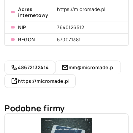
Adres
https://micromade.pl
internetowy
NIP
7640126512
REGON
570071381
48672132414
mm@micromade.pl
https://micromade.pl
Podobne firmy