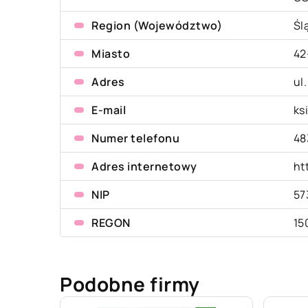
Region (Województwo)
Śl
Miasto
42
Adres
ul
E-mail
ks
Numer telefonu
48
Adres internetowy
ht
NIP
57
REGON
15
Podobne firmy