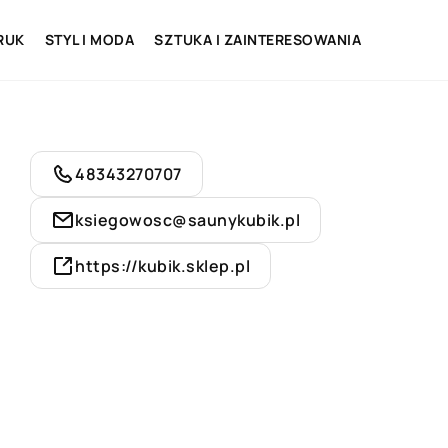
RUK
STYL I MODA
SZTUKA I ZAINTERESOWANIA
48343270707
ksiegowosc@saunykubik.pl
https://kubik.sklep.pl