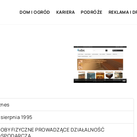
DOM I OGRÓD
KARIERA
PODRÓŻE
REKLAMA I D
znes
 sierpnia 1995
OBY FIZYCZNE PROWADZĄCE DZIAŁALNOŚĆ
OSPODARCZĄ