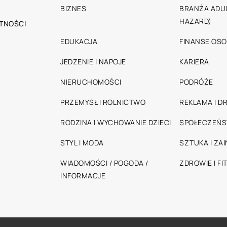
BIZNES
BRANŻA ADUL
HAZARD)
TNOŚCI
EDUKACJA
FINANSE OSO
JEDZENIE I NAPOJE
KARIERA
NIERUCHOMOŚCI
PODRÓŻE
PRZEMYSŁ I ROLNICTWO
REKLAMA I D
RODZINA I WYCHOWANIE DZIECI
SPOŁECZEŃ
STYL I MODA
SZTUKA I ZA
WIADOMOŚCI / POGODA /
ZDROWIE I FI
INFORMACJE