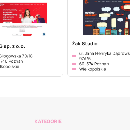
Żak Studio
 sp. z o.o.
ul. Jana Henryka Dąbrows
 Głogowska 70/18
97A/6
-740 Poznań
60-574 Poznań
lkopolskie
Wielkopolskie
KATEGORIE