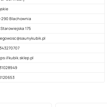
ąskie
-290 Blachownia
. Starowiejska 175
iegowosc@saunykubik.pl
343270707
tps://kubik.sklep.pl
31028949
0120653