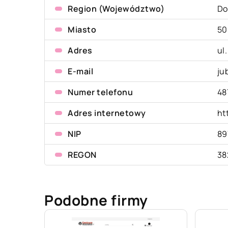
Region (Województwo)
Do
Miasto
50
Adres
ul
E-mail
ju
Numer telefonu
48
Adres internetowy
ht
NIP
89
REGON
38
Podobne firmy