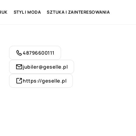
RUK
STYL I MODA
SZTUKA I ZAINTERESOWANIA
48796600111
jubiler@geselle.pl
https://geselle.pl