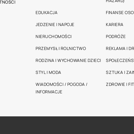
HAZARD)
TNOŚCI
EDUKACJA
FINANSE OSO
JEDZENIE I NAPOJE
KARIERA
NIERUCHOMOŚCI
PODRÓŻE
PRZEMYSŁ I ROLNICTWO
REKLAMA I D
RODZINA I WYCHOWANIE DZIECI
SPOŁECZEŃ
STYL I MODA
SZTUKA I ZA
WIADOMOŚCI / POGODA /
ZDROWIE I FI
INFORMACJE