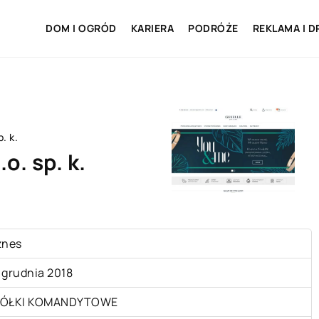
DOM I OGRÓD
KARIERA
PODRÓŻE
REKLAMA I D
. k.
o. sp. k.
znes
 grudnia 2018
ÓŁKI KOMANDYTOWE