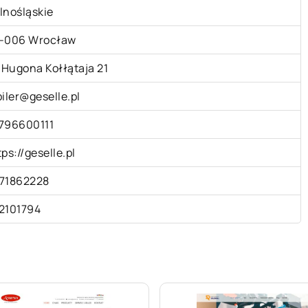
lnośląskie
-006 Wrocław
. Hugona Kołłątaja 21
biler@geselle.pl
796600111
tps://geselle.pl
71862228
2101794