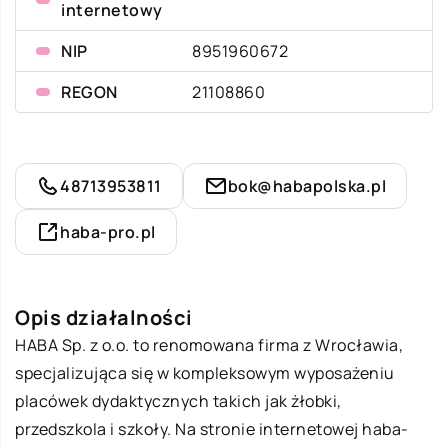
internetowy
NIP
8951960672
REGON
21108860
48713953811
bok@habapolska.pl
haba-pro.pl
Opis działalności
HABA Sp. z o.o. to renomowana firma z Wrocławia,
specjalizująca się w kompleksowym wyposażeniu
placówek dydaktycznych takich jak żłobki,
przedszkola i szkoły. Na stronie internetowej
haba-