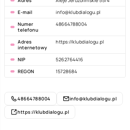
Adres
Aleje Jerozolimskie 55/4
E-mail
info@klubdialogu.pl
Numer
48664788004
telefonu
Adres
https://klubdialogu.pl
internetowy
NIP
5262764416
REGON
15728684
48664788004
info@klubdialogu.pl
https://klubdialogu.pl