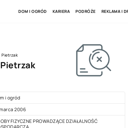
DOM I OGRÓD
KARIERA
PODRÓŻE
REKLAMA I D
 Pietrzak
Pietrzak
m i ogród
 marca 2006
OBY FIZYCZNE PROWADZĄCE DZIAŁALNOŚĆ
OSPODARCZĄ