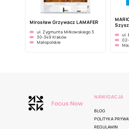
MARIO
Mirosław Grzywacz LAMAFER
Szysz
ul. Zygmunta Miłkowskiego 3
ul.
30-349 Kraków
02
Małopolskie
Ma
NAWIGACJA
BLOG
POLITYKA PRYWA
REGULAMIN