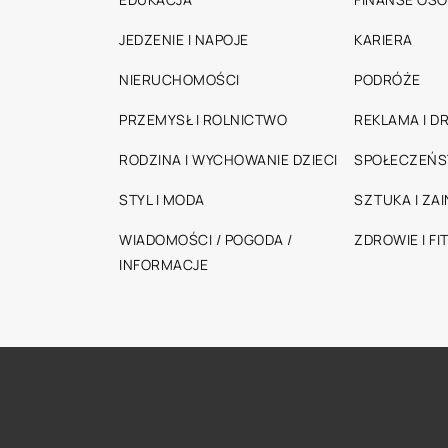
JEDZENIE I NAPOJE
KARIERA
NIERUCHOMOŚCI
PODRÓŻE
PRZEMYSŁ I ROLNICTWO
REKLAMA I D
RODZINA I WYCHOWANIE DZIECI
SPOŁECZEŃ
STYL I MODA
SZTUKA I ZA
WIADOMOŚCI / POGODA /
ZDROWIE I FI
INFORMACJE