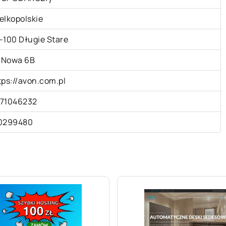
elkopolskie
-100 Długie Stare
. Nowa 6B
tps://avon.com.pl
71046232
0299480