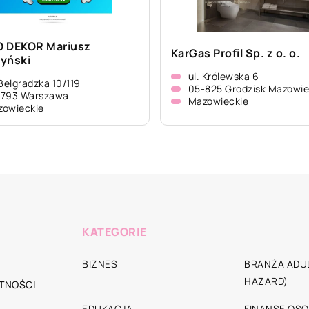
 DEKOR Mariusz
KarGas Profil Sp. z o. o.
yński
ul. Królewska 6
 Belgradzka 10/119
05-825 Grodzisk Mazowie
-793 Warszawa
Mazowieckie
zowieckie
KATEGORIE
BIZNES
BRANŻA ADUL
HAZARD)
TNOŚCI
EDUKACJA
FINANSE OSO