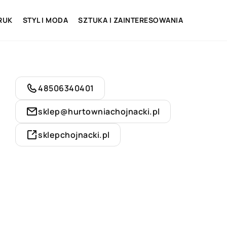
RUK
STYL I MODA
SZTUKA I ZAINTERESOWANIA
48506340401
sklep@hurtowniachojnacki.pl
sklepchojnacki.pl