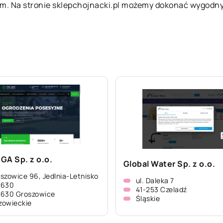
ym. Na stronie sklepchojnacki.pl możemy dokonać wygod
GA Sp. z o.o.
Global Water Sp. z o.o.
szowice 96, Jedlnia-Letnisko
ul. Daleka 7
-630
41-253 Czeladź
630 Groszowice
Śląskie
zowieckie