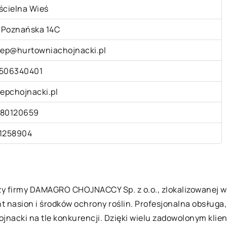
ścielna Wieś
. Poznańska 14C
lep@hurtowniachojnacki.pl
506340401
lepchojnacki.pl
80120659
1258904
y firmy DAMAGRO CHOJNACCY Sp. z o.o., zlokalizowanej w K
t nasion i środków ochrony roślin. Profesjonalna obsług
ojnacki na tle konkurencji. Dzięki wielu zadowolonym klie