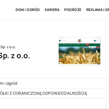
DOM I OGRÓD
KARIERA
PODRÓŻE
REKLAMA I D
. z o.o.
. z o.o.
m i ogród
ÓŁKI Z OGRANICZONĄ ODPOWIEDZIALNOŚCIĄ