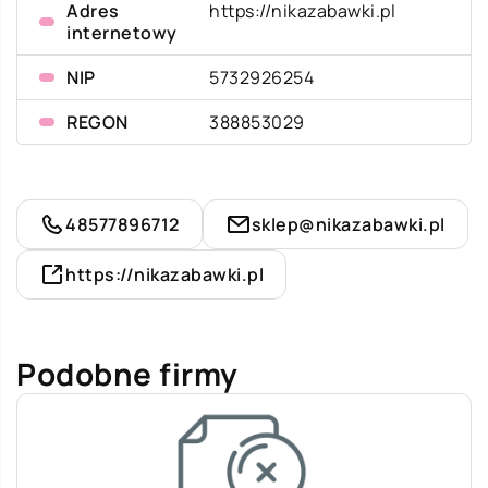
Adres
https://nikazabawki.pl
internetowy
NIP
5732926254
REGON
388853029
48577896712
sklep@nikazabawki.pl
https://nikazabawki.pl
Podobne firmy