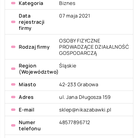
Kategoria
Biznes
Data
07 maja 2021
rejestracji
firmy
OSOBY FIZYCZNE
Rodzaj firmy
PROWADZĄCE DZIAŁALNOŚĆ
GOSPODARCZĄ
Region
Śląskie
(Województwo)
Miasto
42-233 Grabowa
Adres
ul. Jana Długosza 159
E-mail
sklep@nikazabawki.pl
Numer
48577896712
telefonu