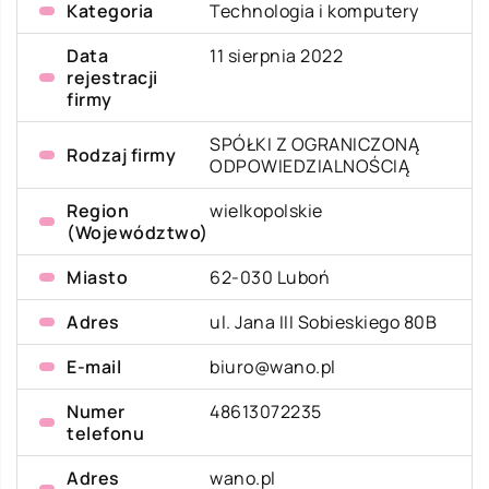
Kategoria
Technologia i komputery
Data
11 sierpnia 2022
rejestracji
firmy
SPÓŁKI Z OGRANICZONĄ
Rodzaj firmy
ODPOWIEDZIALNOŚCIĄ
Region
wielkopolskie
(Województwo)
Miasto
62-030 Luboń
Adres
ul. Jana III Sobieskiego 80B
E-mail
biuro@wano.pl
Numer
48613072235
telefonu
Adres
wano.pl