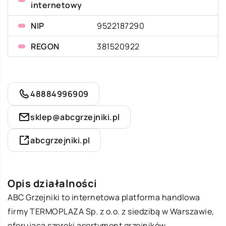
internetowy
NIP
9522187290
REGON
381520922
48884996909
sklep@abcgrzejniki.pl
abcgrzejniki.pl
Opis działalności
ABC Grzejniki to internetowa platforma handlowa
firmy TERMOPLAZA Sp. z o.o. z siedzibą w Warszawie,
oferująca szeroki asortyment grzejników