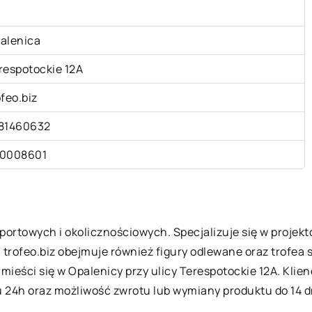
alenica
respotockie 12A
ofeo.biz
81460632
0008601
 sportowych i okolicznościowych. Specjalizuje się w proje
trofeo.biz obejmuje również figury odlewane oraz trofea s
, mieści się w Opalenicy przy ulicy Terespotockie 12A. Klie
u 24h oraz możliwość zwrotu lub wymiany produktu do 14 d