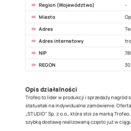
Region (Województwo)
-
Miasto
Op
Adres
Te
Adres internetowy
tr
NIP
78
REGON
30
Opis działalności
Trofeo to lider w produkcji i sprzedaży nagród
statuetek na indywidualne zamówienie. Oferta 
„STUDIO” Sp. z o.o., która stoi za marką Trofeo
szybką dostawę realizowaną często już w ciąg