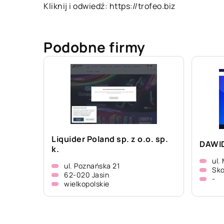
Kliknij i odwiedź:
https://trofeo.biz
Podobne firmy
Liquider Poland sp. z o.o. sp.
DAWI
k.
ul.
ul. Poznańska 21
Sko
62-020 Jasin
-
wielkopolskie