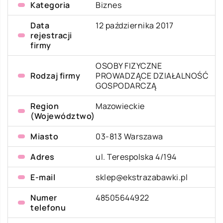
Kategoria
Biznes
Data
12 października 2017
rejestracji
firmy
OSOBY FIZYCZNE
Rodzaj firmy
PROWADZĄCE DZIAŁALNOŚĆ
GOSPODARCZĄ
Region
Mazowieckie
(Województwo)
Miasto
03-813 Warszawa
Adres
ul. Terespolska 4/194
E-mail
sklep@ekstrazabawki.pl
Numer
48505644922
telefonu