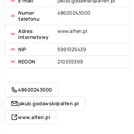
E-mail
jakub.godawski@alfen.pl
Numer
48600243000
telefonu
Adres
www.alfen.pl
internetowy
NIP
5991025439
REGON
210335399
48600243000
jakub.godawski@alfen.pl
www.alfen.pl