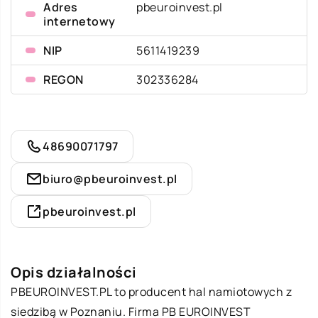
Adres
pbeuroinvest.pl
internetowy
NIP
5611419239
REGON
302336284
48690071797
biuro@pbeuroinvest.pl
pbeuroinvest.pl
Opis działalności
PBEUROINVEST.PL to producent hal namiotowych z
siedzibą w Poznaniu. Firma PB EUROINVEST