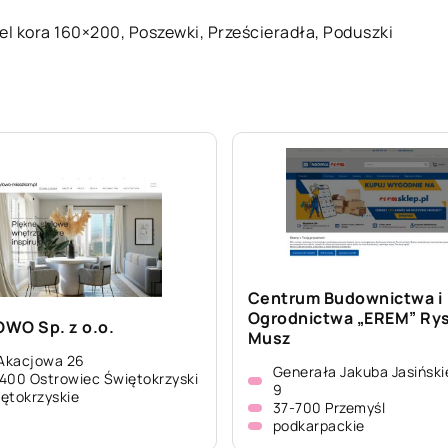
iel kora 160×200
, Poszewki, Prześcieradła, Poduszki
Centrum Budownictwa i
Ogrodnictwa „EREM” Ry
WO Sp. z o.o.
Musz
 Akacjowa 26
Generała Jakuba Jasiński
400 Ostrowiec Świętokrzyski
9
ętokrzyskie
37-700 Przemyśl
podkarpackie