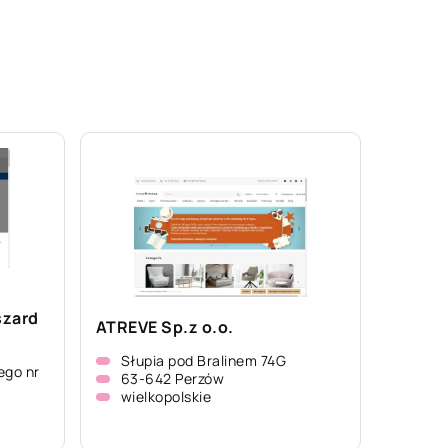
szard
ATREVE Sp.z o.o.
Słupia pod Bralinem 74G
ego nr
63-642 Perzów
wielkopolskie