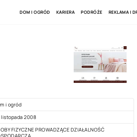
DOM I OGRÓD
KARIERA
PODRÓŻE
REKLAMA I D
m i ogród
 listopada 2008
OBY FIZYCZNE PROWADZĄCE DZIAŁALNOŚĆ
OSPODARCZĄ