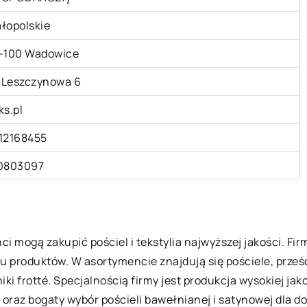
łopolskie
-100 Wadowice
. Leszczynowa 6
ks.pl
12168455
0803097
nci mogą zakupić pościel i tekstylia najwyższej jakości. F
roduktów. W asortymencie znajdują się pościele, prześci
 frotté. Specjalnością firmy jest produkcja wysokiej jakoś
 oraz bogaty wybór pościeli bawełnianej i satynowej dla d