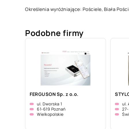
Określenia wyróżniające: Pościele,
Biała Pośc
Podobne firmy
FERGUSON Sp. z o.o.
STYLO
ul. Dworska 1
ul.
61-619 Poznań
27-
Wielkopolskie
Świ