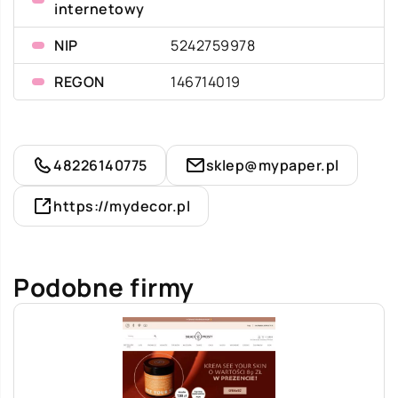
internetowy
NIP
5242759978
REGON
146714019
48226140775
sklep@mypaper.pl
https://mydecor.pl
Podobne firmy