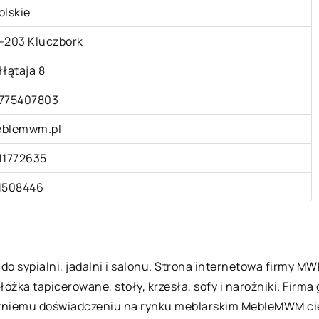
olskie
-203 Kluczbork
łłątaja 8
775407803
blemwm.pl
11772635
1508446
 sypialni, jadalni i salonu. Strona internetowa firmy MW
łóżka tapicerowane, stoły, krzesła, sofy i narożniki. Firm
etniemu doświadczeniu na rynku meblarskim MebleMWM ci