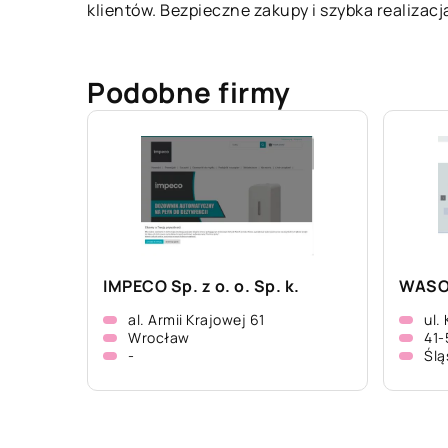
klientów. Bezpieczne zakupy i szybka realizac
Podobne firmy
IMPECO Sp. z o. o. Sp. k.
WASO 
al. Armii Krajowej 61
ul.
Wrocław
41
-
Ślą