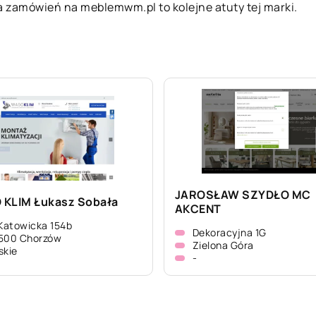
ja zamówień na meblemwm.pl to kolejne atuty tej marki.
JAROSŁAW SZYDŁO MC
KLIM Łukasz Sobała
AKCENT
 Katowicka 154b
Dekoracyjna 1G
-500 Chorzów
Zielona Góra
skie
-