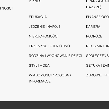
BIZNES
BRANŻA ADUL
HAZARD)
TNOŚCI
EDUKACJA
FINANSE OSO
JEDZENIE I NAPOJE
KARIERA
NIERUCHOMOŚCI
PODRÓŻE
PRZEMYSŁ I ROLNICTWO
REKLAMA I D
RODZINA I WYCHOWANIE DZIECI
SPOŁECZEŃ
STYL I MODA
SZTUKA I ZA
WIADOMOŚCI / POGODA /
ZDROWIE I FI
INFORMACJE