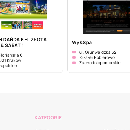
 DAŃDA F.H. ZŁOTA
Wy&Spa
& SABAT 1
ul. Grunwaldzka 32
 Floriańska 6
72-346 Pobierowo
021 Kraków
Zachodniopomorskie
opolskie
KATEGORIE