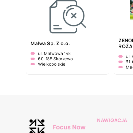
ZENON
Malwa Sp. Z o.o.
RÓŻA 
ul. Malwowa 148
ul.
60-185 Skórzewo
31-
Wielkopolskie
Mał
NAWIGACJA