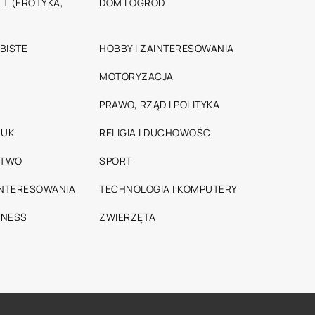
T (EROTYKA,
DOM I OGRÓD
BISTE
HOBBY I ZAINTERESOWANIA
MOTORYZACJA
PRAWO, RZĄD I POLITYKA
RUK
RELIGIA I DUCHOWOŚĆ
STWO
SPORT
INTERESOWANIA
TECHNOLOGIA I KOMPUTERY
TNESS
ZWIERZĘTA