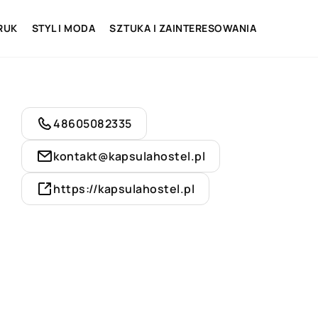
RUK
STYL I MODA
SZTUKA I ZAINTERESOWANIA
48605082335
kontakt@kapsulahostel.pl
https://kapsulahostel.pl