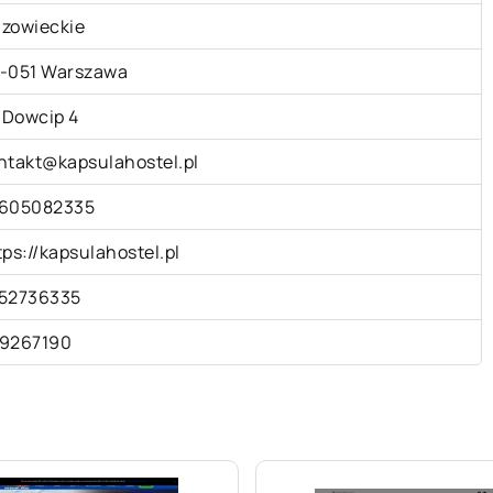
zowieckie
-051 Warszawa
. Dowcip 4
ntakt@kapsulahostel.pl
605082335
tps://kapsulahostel.pl
52736335
9267190