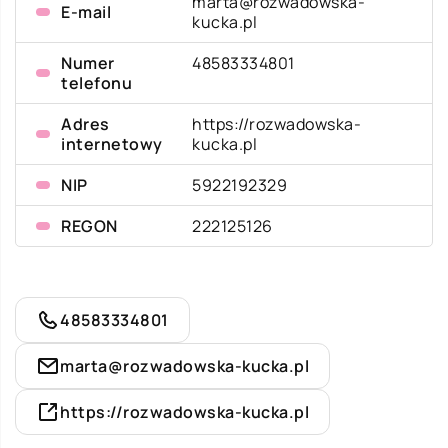
marta@rozwadowska-
E-mail
kucka.pl
Numer
48583334801
telefonu
Adres
https://rozwadowska-
internetowy
kucka.pl
NIP
5922192329
REGON
222125126
48583334801
marta@rozwadowska-kucka.pl
https://rozwadowska-kucka.pl