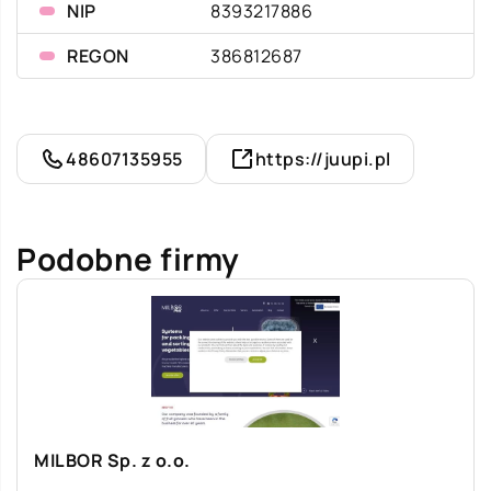
NIP
8393217886
REGON
386812687
48607135955
https://juupi.pl
Podobne firmy
MILBOR Sp. z o.o.